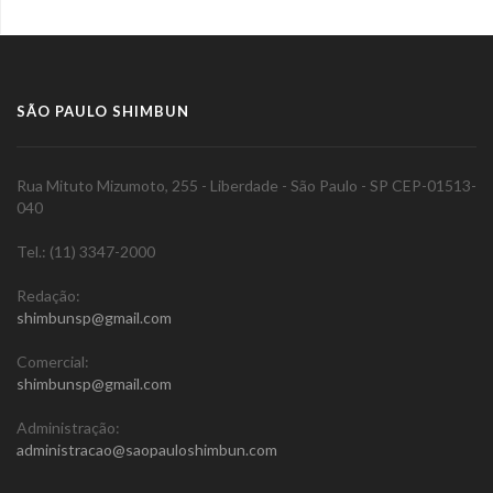
SÃO PAULO SHIMBUN
Rua Mituto Mizumoto, 255 - Liberdade - São Paulo - SP CEP-01513-
040
Tel.: (11) 3347-2000
Redação:
shimbunsp@gmail.com
Comercial:
shimbunsp@gmail.com
Administração:
administracao@saopauloshimbun.com