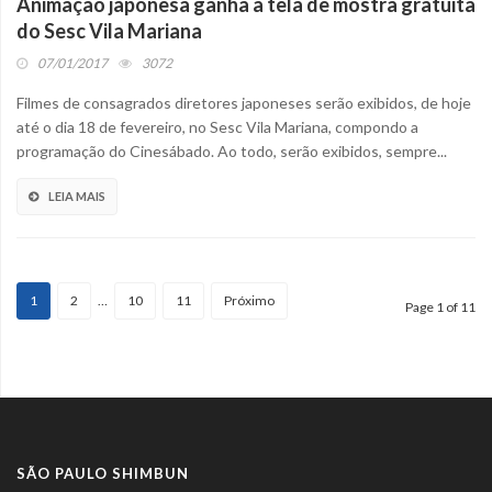
Animação japonesa ganha a tela de mostra gratuita
do Sesc Vila Mariana
07/01/2017
3072
Filmes de consagrados diretores japoneses serão exibidos, de hoje
até o dia 18 de fevereiro, no Sesc Vila Mariana, compondo a
programação do Cinesábado. Ao todo, serão exibidos, sempre...
LEIA MAIS
1
2
…
10
11
Próximo
Page 1 of 11
SÃO PAULO SHIMBUN