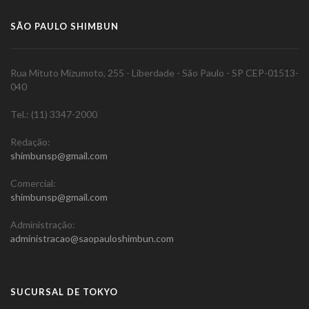
SÃO PAULO SHIMBUN
Rua Mituto Mizumoto, 255 - Liberdade - São Paulo - SP CEP-01513-
040
Tel.: (11) 3347-2000
Redação:
shimbunsp@gmail.com
Comercial:
shimbunsp@gmail.com
Administração:
administracao@saopauloshimbun.com
SUCURSAL DE TOKYO