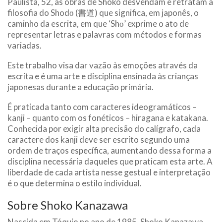
Paulista, 52, as obras de Shoko desvendam e retratam a
filosofia do Shodō (書道) que significa, em japonês, o
caminho da escrita, em que ‘Shō’ exprime o ato de
representar letras e palavras com métodos e formas
variadas.
Este trabalho visa dar vazão às emoções através da
escrita e é uma arte e disciplina ensinada às crianças
japonesas durante a educação primária.
É praticada tanto com caracteres ideogramáticos –
kanji – quanto com os fonéticos – hiragana e katakana.
Conhecida por exigir alta precisão do calígrafo, cada
caractere dos kanji deve ser escrito segundo uma
ordem de traços específica, aumentando dessa forma a
disciplina necessária daqueles que praticam esta arte. A
liberdade de cada artista nesse gestual e interpretação
é o que determina o estilo individual.
Sobre Shoko Kanazawa
Nascida em Tóquio no ano de 1985, Shoko Kanazawa