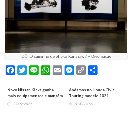
‘DŌ: O caminho de Shoko Kanazawa’ – Divulgação
Facebook
Twitter
Line
WhatsApp
Email
Messenger
Copy
Share
Link
Novo Nissan Kicks ganha
Andamos no Honda Civic
mais equipamentos e mantém
Touring modelo 2021
preço
27/02/2021
01/03/2021