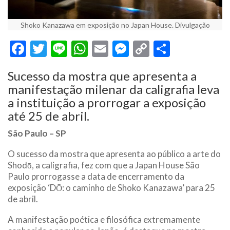
Shoko Kanazawa em exposição no Japan House. Divulgação
Facebook
Twitter
Line
WhatsApp
Email
Messenger
Copy
Share
Link
Sucesso da mostra que apresenta a
manifestação milenar da caligrafia leva
a instituição a prorrogar a exposição
até 25 de abril.
São Paulo – SP
O sucesso da mostra que apresenta ao público a arte do
Shodō, a caligrafia, fez com que a Japan House São
Paulo prorrogasse a data de encerramento da
exposição ‘DŌ: o caminho de Shoko Kanazawa’ para 25
de abril.
A manifestação poética e filosófica extremamente