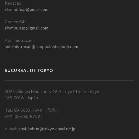
Redação:
shimbunsp@gmail.com
Comercial:
shimbunsp@gmail.com
Administração:
administracao@saopauloshimbun.com
SUCURSAL DE TOKYO
302 Ishikawa Mansion 5-16-1 Toyo Eto-ku Tokyo
135-0016 - Japão
Tel.: 03-5633-7596 （代表）
FAX: 03-5633-7597
e-mail:
spshimbun@tokyo.email.ne.jp