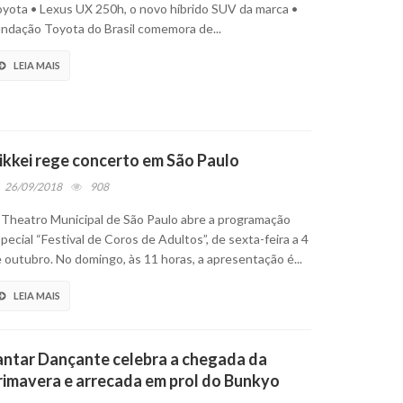
yota • Lexus UX 250h, o novo híbrido SUV da marca •
ndação Toyota do Brasil comemora de...
LEIA MAIS
ikkei rege concerto em São Paulo
26/09/2018
908
Theatro Municipal de São Paulo abre a programação
pecial “Festival de Coros de Adultos”, de sexta-feira a 4
 outubro. No domingo, às 11 horas, a apresentação é...
LEIA MAIS
antar Dançante celebra a chegada da
rimavera e arrecada em prol do Bunkyo