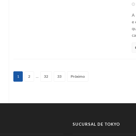
A 
e 
qu
ca
1
2
…
32
33
Próximo
SUCURSAL DE TOKYO