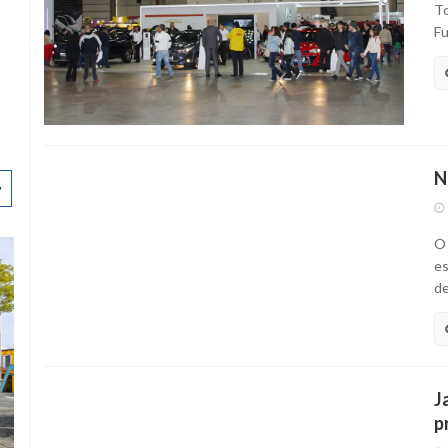
To
Fu
N
v
O 
es
de
J
p