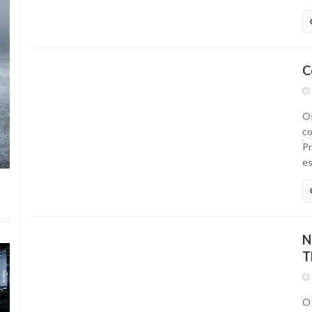
C
Os
co
Pr
es
N
T
O 