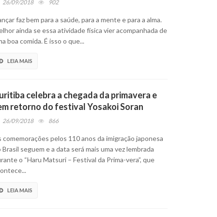
26/09/2018
902
nçar faz bem para a saúde, para a mente e para a alma.
lhor ainda se essa atividade física vier acompanhada de
a boa comida. É isso o que...
LEIA MAIS
uritiba celebra a chegada da primavera e
em retorno do festival Yosakoi Soran
26/09/2018
866
 comemorações pelos 110 anos da imigração japonesa
 Brasil seguem e a data será mais uma vez lembrada
rante o “Haru Matsuri – Festival da Prima-vera”, que
ontece...
LEIA MAIS