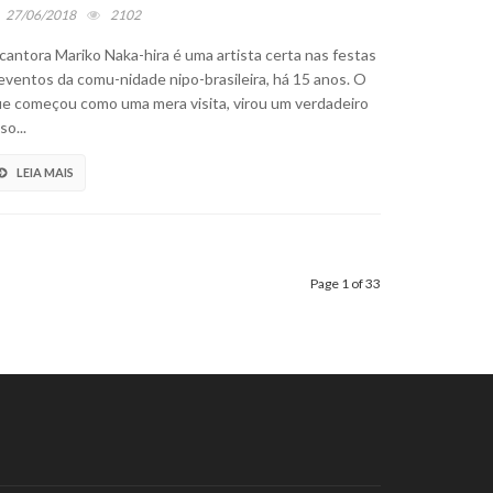
27/06/2018
2102
cantora Mariko Naka-hira é uma artista certa nas festas
eventos da comu-nidade nipo-brasileira, há 15 anos. O
e começou como uma mera visita, virou um verdadeiro
so...
LEIA MAIS
Page 1 of 33