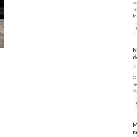
cr
re
In
N
d
O 
mo
Ma
M
n