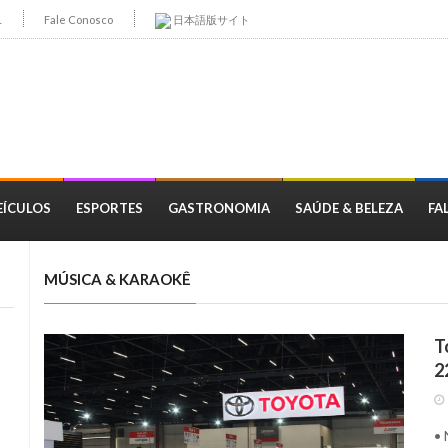
1
Fale Conosco
日本語版サイト
EÍCULOS
ESPORTES
GASTRONOMIA
SAÚDE & BELEZA
FA
MÚSICA & KARAOKÊ
T
2
• 