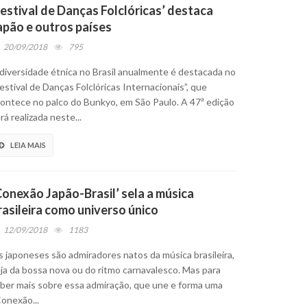
Festival de Danças Folclóricas’ destaca
apão e outros países
20/09/2018
795
diversidade étnica no Brasil anualmente é destacada no
estival de Danças Folclóricas Internacionais”, que
ontece no palco do Bunkyo, em São Paulo. A 47ª edição
rá realizada neste...
LEIA MAIS
Conexão Japão-Brasil’ sela a música
rasileira como universo único
12/09/2018
1183
 japoneses são admiradores natos da música brasileira,
ja da bossa nova ou do ritmo carnavalesco. Mas para
ber mais sobre essa admiração, que une e forma uma
onexão...