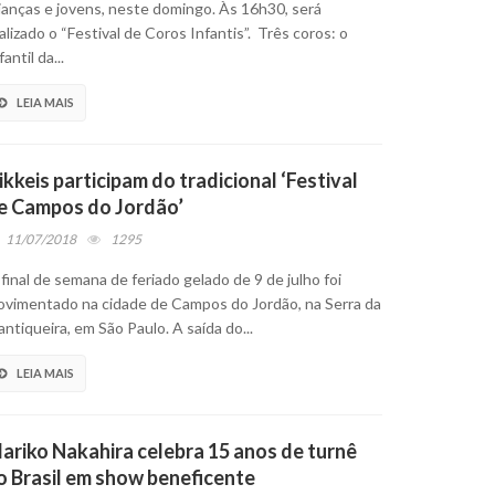
ianças e jovens, neste domingo. Às 16h30, será
alizado o “Festival de Coros Infantis”. Três coros: o
fantil da...
LEIA MAIS
ikkeis participam do tradicional ‘Festival
e Campos do Jordão’
11/07/2018
1295
final de semana de feriado gelado de 9 de julho foi
vimentado na cidade de Campos do Jordão, na Serra da
ntiqueira, em São Paulo. A saída do...
LEIA MAIS
ariko Nakahira celebra 15 anos de turnê
o Brasil em show beneficente