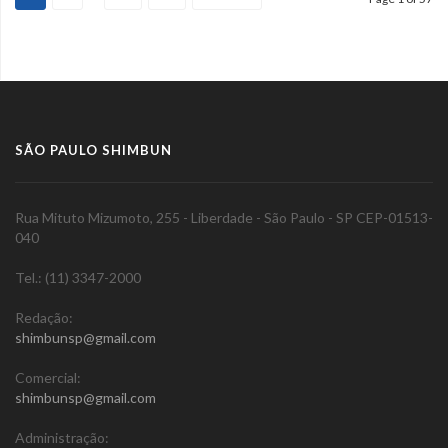
SÃO PAULO SHIMBUN
Rua Mituto Mizumoto, 255 - Liberdade - São Paulo - SP CEP-01513-
040
Tel.: (11) 3347-2000
Redação:
shimbunsp@gmail.com
Comercial:
shimbunsp@gmail.com
Administração: