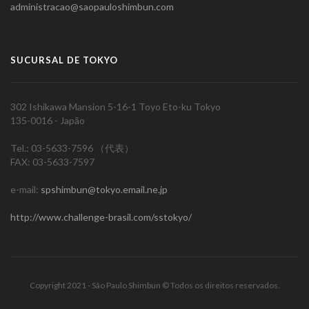
administracao@saopauloshimbun.com
SUCURSAL DE TOKYO
302 Ishikawa Mansion 5-16-1 Toyo Eto-ku Tokyo
135-0016 - Japão
Tel.: 03-5633-7596 （代表）
FAX: 03-5633-7597
e-mail:
spshimbun@tokyo.email.ne.jp
http://www.challenge-brasil.com/sstokyo/
Copyright 2021 - São Paulo Shimbun © Todos os direitos reservados.