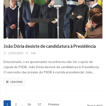
João Dória desiste de candidatura à Presidência
23/05/2022
546
Emocionado, o ex-governador reconheceu não ter o apoio da
cúpula do PSDB. João Dória desiste de candidatura à Presidência.
O vencedor das prévias do PSDB à corrida presidencial, João...
LEIA MAIS
1
2
…
56
57
Próximo
Page 1 of 57