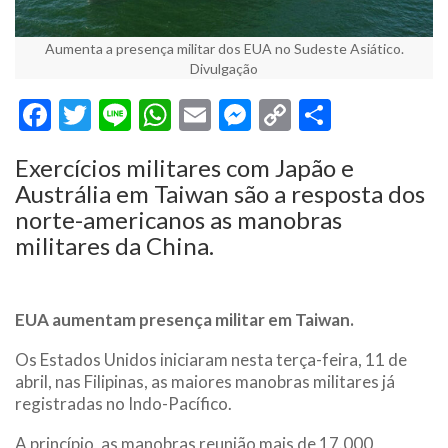
Aumenta a presença militar dos EUA no Sudeste Asiático.
Divulgação
Facebook
Twitter
Line
WhatsApp
Email
Messenger
Copy
Share
Link
Exercícios militares com Japão e
Austrália em Taiwan são a resposta dos
norte-americanos as manobras
militares da China.
EUA aumentam presença militar em Taiwan.
Os Estados Unidos iniciaram nesta terça-feira, 11 de
abril, nas Filipinas, as maiores manobras militares já
registradas no Indo-Pacífico.
A princípio, as manobras reunião mais de 17.000