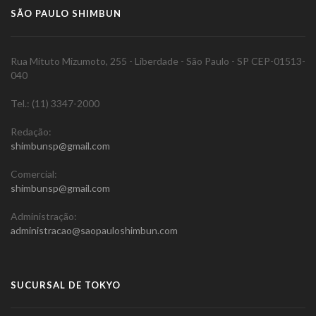
SÃO PAULO SHIMBUN
Rua Mituto Mizumoto, 255 - Liberdade - São Paulo - SP CEP-01513-
040
Tel.: (11) 3347-2000
Redação:
shimbunsp@gmail.com
Comercial:
shimbunsp@gmail.com
Administração:
administracao@saopauloshimbun.com
SUCURSAL DE TOKYO