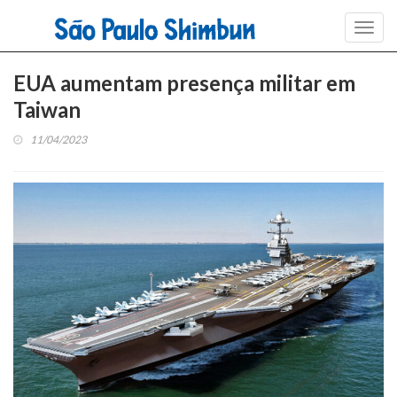
Toggl
navig
EUA aumentam presença militar em
Taiwan
11/04/2023