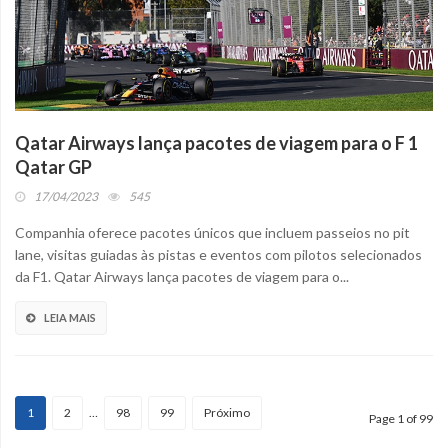
Qatar Airways lança pacotes de viagem para o F 1
Qatar GP
17/04/2023
545
Companhia oferece pacotes únicos que incluem passeios no pit
lane, visitas guiadas às pistas e eventos com pilotos selecionados
da F1. Qatar Airways lança pacotes de viagem para o...
LEIA MAIS
1
2
…
98
99
Próximo
Page 1 of 99