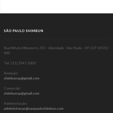
SÃO PAULO SHIMBUN
Rua Mituto Mizumoto, 255 - Liberdade - São Paulo - SP CEP-01513-
040
Tel.: (11) 3347-2000
Redação:
shimbunsp@gmail.com
Comercial:
shimbunsp@gmail.com
Administração:
administracao@saopauloshimbun.com