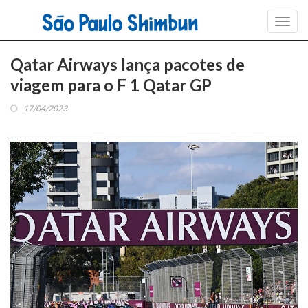
Toggl
navig
Qatar Airways lança pacotes de
viagem para o F 1 Qatar GP
17/04/2023