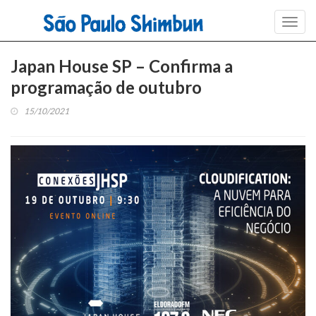
Toggl
navig
Japan House SP – Confirma a
programação de outubro
15/10/2021