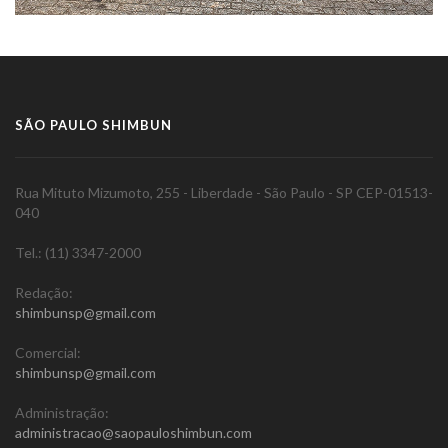
SÃO PAULO SHIMBUN
Rua Mituto Mizumoto, 255 - Liberdade - São Paulo - SP CEP-01513-
040
Tel.: (11) 3347-2000
Redação:
shimbunsp@gmail.com
Comercial:
shimbunsp@gmail.com
Administração:
administracao@saopauloshimbun.com