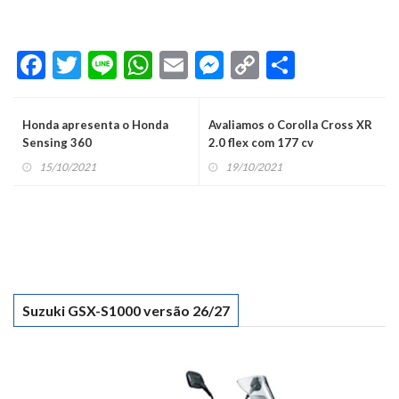
Facebook
Twitter
Line
WhatsApp
Email
Messenger
Copy
Share
Link
Honda apresenta o Honda
Avaliamos o Corolla Cross XR
Sensing 360
2.0 flex com 177 cv
15/10/2021
19/10/2021
Suzuki GSX-S1000 versão 26/27