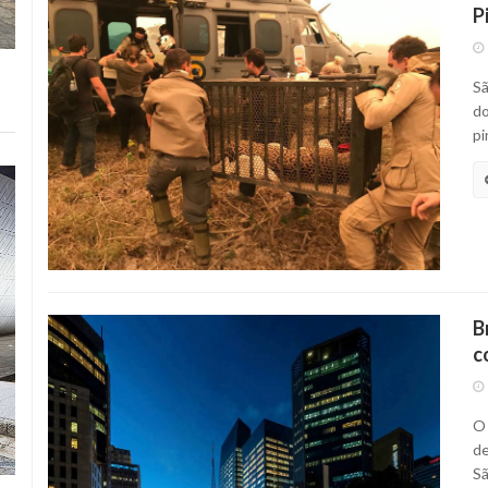
P
Sã
do
pi
B
c
O 
de
Sã