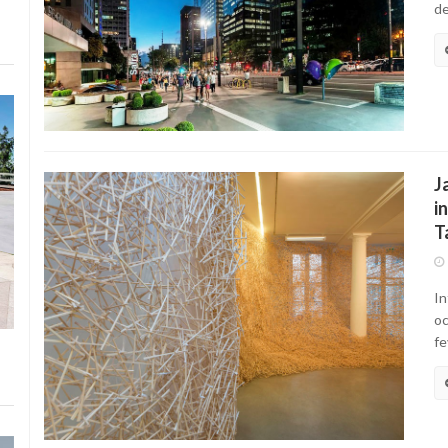
de
J
i
T
In
oc
fe