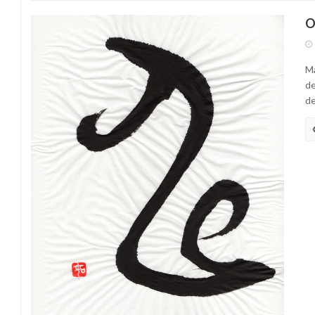
O
Ma
de
de