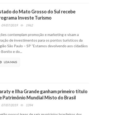
stado do Mato Grosso do Sul recebe
rograma Investe Turismo
09/07/2019
1962
ões contemplam promoção e marketing e visam a
ração de investimentos para os pontos turísticos da
gião São Paulo – SP “Estamos devolvendo aos cidadãos
 Bonito e do...
LEIA MAIS
araty e Ilha Grande ganham primeiro título
e Patrimônio Mundial Misto do Brasil
07/07/2019
1394
gião possui áreas de seis municípios brasileiros dos