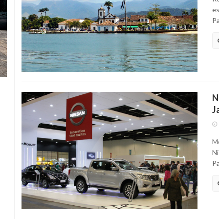
es
Pa
N
J
Mo
Ni
Pa