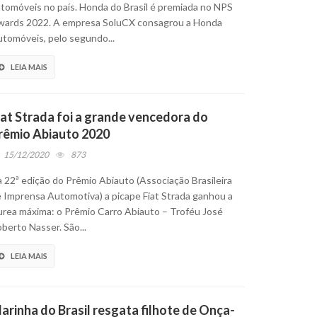
tomóveis no país. Honda do Brasil é premiada no NPS
ards 2022. A empresa SoluCX consagrou a Honda
tomóveis, pelo segundo...
LEIA MAIS
iat Strada foi a grande vencedora do
rêmio Abiauto 2020
15/12/2020
873
 22ª edição do Prêmio Abiauto (Associação Brasileira
 Imprensa Automotiva) a picape Fiat Strada ganhou a
urea máxima: o Prêmio Carro Abiauto – Troféu José
berto Nasser. São...
LEIA MAIS
arinha do Brasil resgata filhote de Onça-