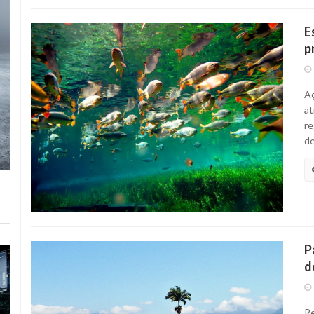
E
p
Aç
at
re
de
P
d
Re