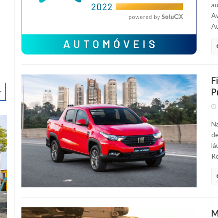
au
Aw
Au
F
P
v
Na
de
lá
Ro
M