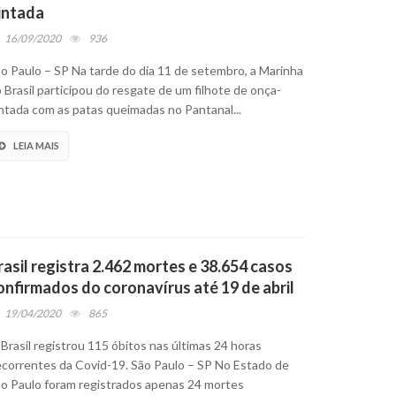
intada
16/09/2020
936
o Paulo – SP Na tarde do dia 11 de setembro, a Marinha
 Brasil participou do resgate de um filhote de onça-
ntada com as patas queimadas no Pantanal...
LEIA MAIS
rasil registra 2.462 mortes e 38.654 casos
onfirmados do coronavírus até 19 de abril
19/04/2020
865
Brasil registrou 115 óbitos nas últimas 24 horas
correntes da Covid-19. São Paulo – SP No Estado de
o Paulo foram registrados apenas 24 mortes