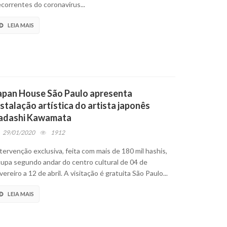
correntes do coronavírus...
LEIA MAIS
apan House São Paulo apresenta
nstalação artística do artista japonês
adashi Kawamata
29/01/2020
1912
tervenção exclusiva, feita com mais de 180 mil hashis,
upa segundo andar do centro cultural de 04 de
vereiro a 12 de abril. A visitação é gratuita São Paulo...
LEIA MAIS