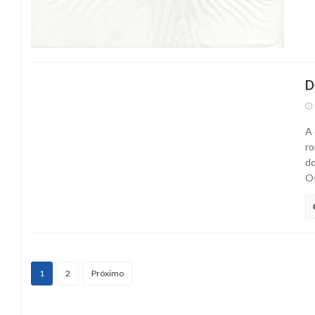
D
A 
ro
do
Os
1
2
Próximo