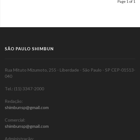
Page 1 of 1
SÃO PAULO SHIMBUN
Rua Mituto Mizumoto, 255 - Liberdade - São Paulo - SP CEP-01513-
040
Tel.: (11) 3347-2000
Redação:
shimbunsp@gmail.com
Comercial:
shimbunsp@gmail.com
Administração: