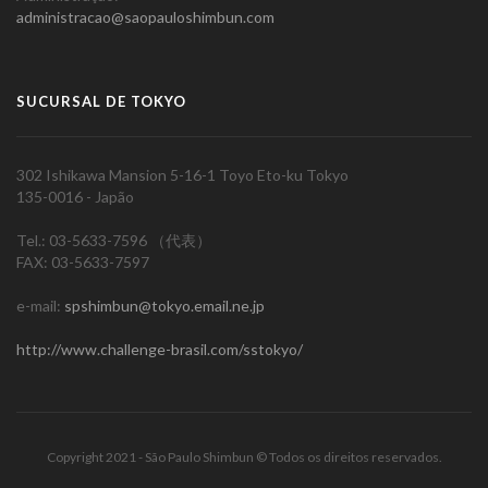
administracao@saopauloshimbun.com
SUCURSAL DE TOKYO
302 Ishikawa Mansion 5-16-1 Toyo Eto-ku Tokyo
135-0016 - Japão
Tel.: 03-5633-7596 （代表）
FAX: 03-5633-7597
e-mail:
spshimbun@tokyo.email.ne.jp
http://www.challenge-brasil.com/sstokyo/
Copyright 2021 - São Paulo Shimbun © Todos os direitos reservados.