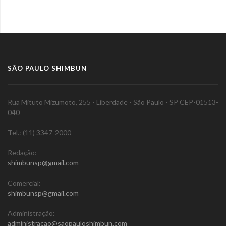
SÃO PAULO SHIMBUN
Rua Mituto Mizumoto, 255 - Liberdade - São Paulo - SP CEP-01513-
040
Tel.: (11) 3347-2000
Redação:
shimbunsp@gmail.com
Comercial:
shimbunsp@gmail.com
Administração:
administracao@saopauloshimbun.com