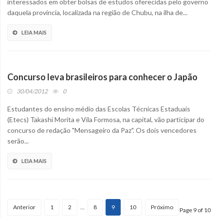
interessados em obter bolsas de estudos oferecidas pelo governo
daquela província, localizada na região de Chubu, na ilha de...
LEIA MAIS
Concurso leva brasileiros para conhecer o Japão
30/04/2012
0
Estudantes do ensino médio das Escolas Técnicas Estaduais
(Etecs) Takashi Morita e Vila Formosa, na capital, vão participar do
concurso de redação "Mensageiro da Paz". Os dois vencedores
serão...
LEIA MAIS
Anterior
1
2
…
8
9
10
Próximo
Page 9 of 10