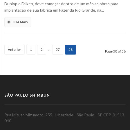
Dunlop e Falken, deve começar dentro de um mês as obras para
implantação de sua fábrica em Fazenda Rio Grande, na...
LEIA MAIS
Anterior
1
2
…
57
58
Page 58 of 58
SÃO PAULO SHIMBUN
Rua Mituto Mizumoto, 255 - Liberdade - São Paulo - SP CEP-01513-
040