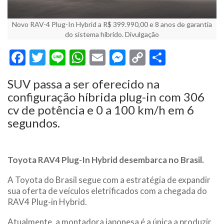
Novo RAV-4 Plug-In Hybrid a R$ 399.990,00 e 8 anos de garantia
do sistema híbrido. Divulgação
Facebook
Twitter
Line
WhatsApp
Email
Messenger
Copy
Share
Link
SUV passa a ser oferecido na
configuração híbrida plug-in com 306
cv de potência e 0 a 100 km/h em 6
segundos.
Toyota RAV4 Plug-In Hybrid desembarca no Brasil.
A Toyota do Brasil segue com a estratégia de expandir
sua oferta de veículos eletrificados com a chegada do
RAV4 Plug-in Hybrid.
Atualmente, a montadora japonesa é a única a produzir