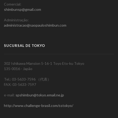
Comercial:
shimbunsp@gmail.com
Administração:
administracao@saopauloshimbun.com
SUCURSAL DE TOKYO
302 Ishikawa Mansion 5-16-1 Toyo Eto-ku Tokyo
135-0016 - Japão
Tel.: 03-5633-7596 （代表）
FAX: 03-5633-7597
e-mail:
spshimbun@tokyo.email.ne.jp
http://www.challenge-brasil.com/sstokyo/