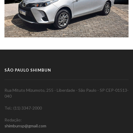
SÃO PAULO SHIMBUN
Rua Mituto Mizumoto, 255 - Liberdade - São Paulo - SP CEP-01513-
040
Tel.: (11) 3347-2000
Redação:
shimbunsp@gmail.com