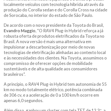
localmente veículos com tecnologia híbrida através da
produção do Corolla sedan e do Corolla Cross na cidade
de Sorocaba, no interior do estado de São Paulo.
De acordo com o novo presidente da Toyota do Brasil,
Evandro Maggio
, “O RAV4 Plug-in Hybrid reforça a já
robusta oferta de produtos eletrificados da Toyota no
Brasil. A nova versão é mais uma alternativa em
impulsionar a descarbonização por meio de novas
tecnologias de eletrificação alinhadas ao contexto local
e às necessidades dos clientes. Na Toyota, assumimos o
compromisso de oferecer opções de mobilidade
sustentáveis e de alta qualidade aos consumidores
brasileiros”.
A princípio, o RAV4 Plug-in Hybrid tem autonomia de 55
km no modo totalmente elétrico, potência combinada
de 306 cv, e a aceleração de 0 a 100 km/h ocorre em
apenas 6,0 segundos.
Além disso, ganhou um cluster com tela TFT de 12,3″, a