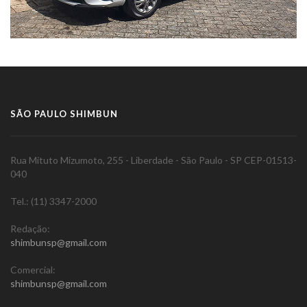
SÃO PAULO SHIMBUN
Rua Mituto Mizumoto, 255 - Liberdade - São Paulo - SP CEP-01513-
040
Tel.: (11) 3347-2000
Redação:
shimbunsp@gmail.com
Comercial:
shimbunsp@gmail.com