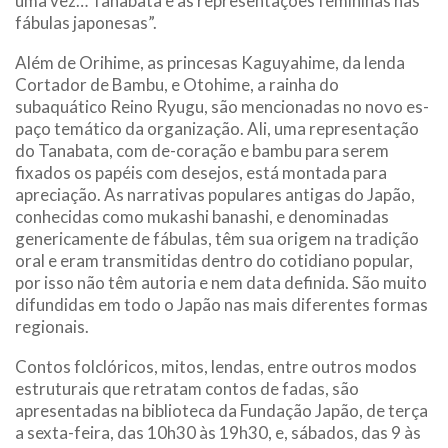
uma vez… Tanabata e as representações femininas nas
fábulas japonesas”.
Além de Orihime, as princesas Kaguyahime, da lenda
Cortador de Bambu, e Otohime, a rainha do
subaquático Reino Ryugu, são mencionadas no novo es-
paço temático da organização. Ali, uma representação
do Tanabata, com de-coração e bambu para serem
fixados os papéis com desejos, está montada para
apreciação. As narrativas populares antigas do Japão,
conhecidas como mukashi banashi, e denominadas
genericamente de fábulas, têm sua origem na tradição
oral e eram transmitidas dentro do cotidiano popular,
por isso não têm autoria e nem data definida. São muito
difundidas em todo o Japão nas mais diferentes formas
regionais.
Contos folclóricos, mitos, lendas, entre outros modos
estruturais que retratam contos de fadas, são
apresentadas na biblioteca da Fundação Japão, de terça
a sexta-feira, das 10h30 às 19h30, e, sábados, das 9 às