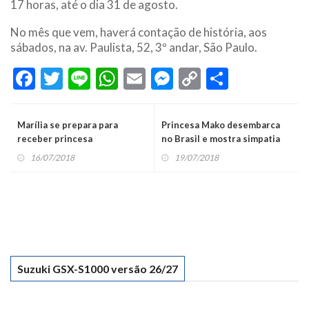
17 horas, até o dia 31 de agosto.
No mês que vem, haverá contação de história, aos
sábados, na av. Paulista, 52, 3º andar, São Paulo.
Facebook
Twitter
Line
WhatsApp
Email
Messenger
Copy
Share
Link
Marília se prepara para
Princesa Mako desembarca
receber princesa
no Brasil e mostra simpatia
no Rio de Janeiro
16/07/2018
19/07/2018
Suzuki GSX-S1000 versão 26/27