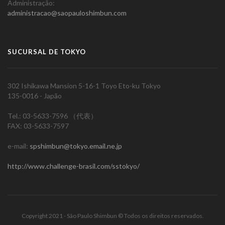
Administração:
administracao@saopauloshimbun.com
SUCURSAL DE TOKYO
302 Ishikawa Mansion 5-16-1 Toyo Eto-ku Tokyo
135-0016 - Japão
Tel.: 03-5633-7596 （代表）
FAX: 03-5633-7597
e-mail:
spshimbun@tokyo.email.ne.jp
http://www.challenge-brasil.com/sstokyo/
Copyright 2021 - São Paulo Shimbun © Todos os direitos reservados.