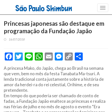
Toggl
navig
Princesas japonesas são destaque em
programação da Fundação Japão
16/07/2018
Facebook
Twitter
Line
WhatsApp
Email
Messenger
Copy
Share
Link
A princesa Mako, do Japão, chega ao Brasil na semana
que vem, bem no mês da festa Tanabata Ma-tsuri. A
lenda tradicional conta justamente sobre a história de
amor da herdei-ra do rei celestial, Orihime, e de seu
pretendente.
Em tempo do que poderia ser chamado de conto de
fadas, a Fundação Japão enaltece as princesas e realiza
nas férias de julho e no mês de agosto o evento “Era