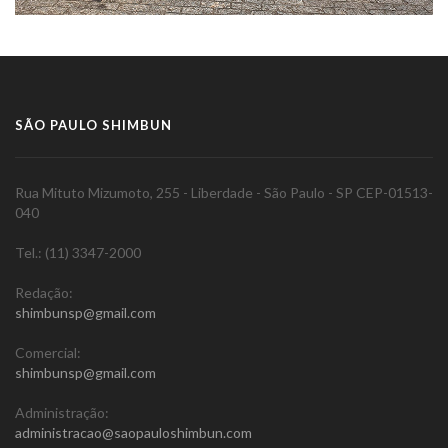
SÃO PAULO SHIMBUN
Rua Mituto Mizumoto, 255 - Liberdade - São Paulo - SP CEP-01513-
040
Tel.: (11) 3347-2000
Redação:
shimbunsp@gmail.com
Comercial:
shimbunsp@gmail.com
Administração:
administracao@saopauloshimbun.com