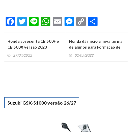
Facebook
Twitter
Line
WhatsApp
Email
Messenger
Copy
Share
Link
Honda apresenta CB 500F e
Honda dá início a nova turma
CB 500X versão 2023
de alunos para Formação de
Profissionais
29/04/2022
02/05/2022
Suzuki GSX-S1000 versão 26/27