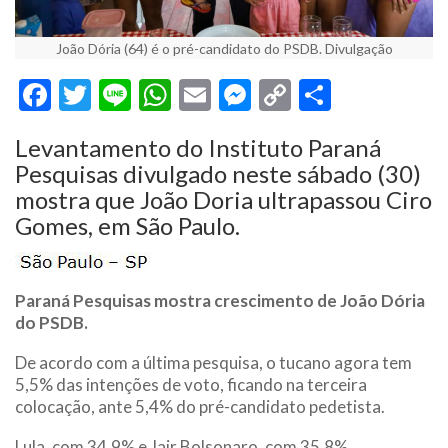
João Dória (64) é o pré-candidato do PSDB. Divulgação
Facebook
Twitter
Line
WhatsApp
Email
Messenger
Copy
Share
Link
Levantamento do Instituto Paraná
Pesquisas divulgado neste sábado (30)
mostra que João Doria ultrapassou Ciro
Gomes, em São Paulo.
Paraná Pesquisas mostra crescimento de João Dória
do PSDB.
De acordo com a última pesquisa, o tucano agora tem
5,5% das intenções de voto, ficando na terceira
colocação, ante 5,4% do pré-candidato pedetista.
Lula, com 34,9% e Jair Bolsonaro, com 35,8%,