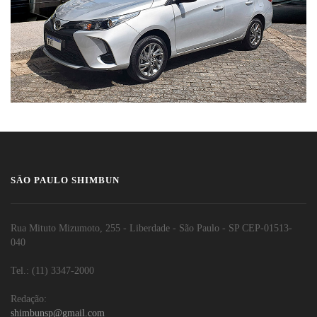
SÃO PAULO SHIMBUN
Rua Mituto Mizumoto, 255 - Liberdade - São Paulo - SP CEP-01513-
040
Tel.: (11) 3347-2000
Redação:
shimbunsp@gmail.com