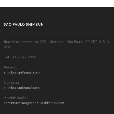
SÃO PAULO SHIMBUN
Rua Mituto Mizumoto, 255 - Liberdade - São Paulo - SP CEP-01513-
040
Tel.: (11) 3347-2000
Redação:
shimbunsp@gmail.com
Comercial:
shimbunsp@gmail.com
Administração:
administracao@saopauloshimbun.com