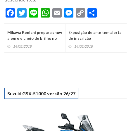
Facebook
Twitter
Line
WhatsApp
Email
Messenger
Copy
Share
Link
Mikawa Kenichi prepara show
Exposição de arte tem alerta
alegre e cheio de brilho no
de inscrição
domingo de ‘Dia das Mães’
14/05/2018
14/05/2018
Suzuki GSX-S1000 versão 26/27