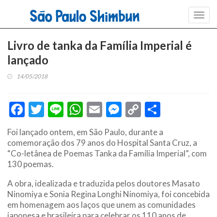
Toggl
navig
Livro de tanka da Família Imperial é
lançado
14/05/2018
Facebook
Twitter
Line
WhatsApp
Email
Messenger
Copy
Share
Link
Foi lançado ontem, em São Paulo, durante a
comemoração dos 79 anos do Hospital Santa Cruz, a
“Co-letânea de Poemas Tanka da Família Imperial”, com
130 poemas.
A obra, idealizada e traduzida pelos doutores Masato
Ninomiya e Sonia Regina Longhi Ninomiya, foi concebida
em homenagem aos laços que unem as comunidades
japonesa e brasileira para celebrar os 110 anos de