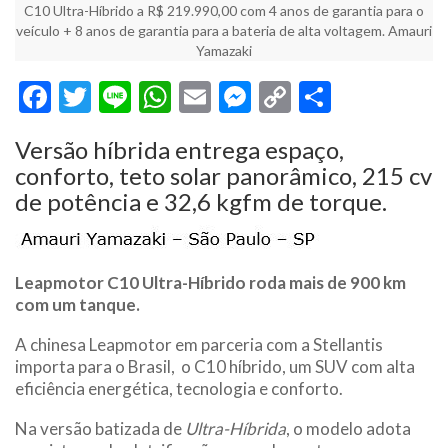
C10 Ultra-Híbrido a R$ 219.990,00 com 4 anos de garantia para o
veículo + 8 anos de garantia para a bateria de alta voltagem. Amauri
Yamazaki
Facebook
Twitter
Line
WhatsApp
Email
Messenger
Copy
Share
Link
Versão híbrida entrega espaço,
conforto, teto solar panorâmico, 215 cv
de potência e 32,6 kgfm de torque.
Leapmotor C10 Ultra-Híbrido roda mais de 900 km
com um tanque.
A chinesa Leapmotor em parceria com a Stellantis
importa para o Brasil, o C10 híbrido, um SUV com alta
eficiência energética, tecnologia e conforto.
Na versão batizada de
Ultra-Híbrida
, o modelo adota