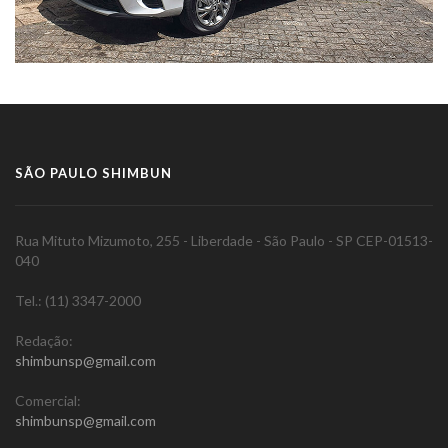
SÃO PAULO SHIMBUN
Rua Mituto Mizumoto, 255 - Liberdade - São Paulo - SP CEP-01513-
040
Tel.: (11) 3347-2000
Redação:
shimbunsp@gmail.com
Comercial:
shimbunsp@gmail.com