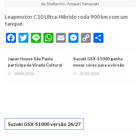
da Stellantis. Amauri Yamazaki
Leapmotor C10 Ultra-Híbrido roda 900 km com um
tanque.
Facebook
Twitter
Line
WhatsApp
Email
Messenger
Copy
Share
Link
Japan House São Paulo
Suzuki GSX-S1000 ganha
participa da Virada Cultural
novas cores para a versão
em maio
2026/2027
20/05/2026
31/05/2026
Suzuki GSX-S1000 versão 26/27