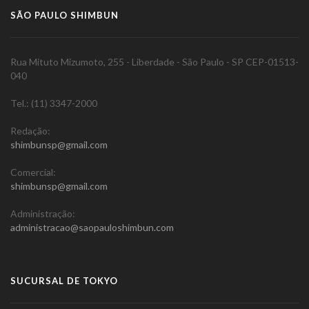
SÃO PAULO SHIMBUN
Rua Mituto Mizumoto, 255 - Liberdade - São Paulo - SP CEP-01513-
040
Tel.: (11) 3347-2000
Redação:
shimbunsp@gmail.com
Comercial:
shimbunsp@gmail.com
Administração:
administracao@saopauloshimbun.com
SUCURSAL DE TOKYO