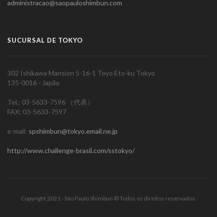
administracao@saopauloshimbun.com
SUCURSAL DE TOKYO
302 Ishikawa Mansion 5-16-1 Toyo Eto-ku Tokyo
135-0016 - Japão
Tel.: 03-5633-7596 （代表）
FAX: 03-5633-7597
e-mail:
spshimbun@tokyo.email.ne.jp
http://www.challenge-brasil.com/sstokyo/
Copyright 2021 - São Paulo Shimbun © Todos os direitos reservados.