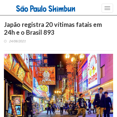
Toggl
navig
Japão registra 20 vítimas fatais em
24h e o Brasil 893
24/08/2021