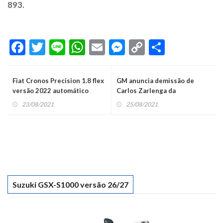
893.
Facebook
Twitter
Line
WhatsApp
Email
Messenger
Copy
Share
Link
Fiat Cronos Precision 1.8 flex
GM anuncia demissão de
versão 2022 automático
Carlos Zarlenga da
Presidência
23/08/2021
25/08/2021
Suzuki GSX-S1000 versão 26/27