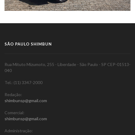
SÃO PAULO SHIMBUN
Rua Mituto Mizumoto, 255 - Liberdade - São Paulo - SP CEP-01513-
040
Tel.: (11) 3347-2000
Redação:
shimbunsp@gmail.com
Comercial:
shimbunsp@gmail.com
Administração: