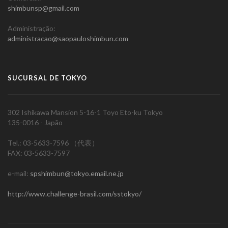
shimbunsp@gmail.com
Administração:
administracao@saopauloshimbun.com
SUCURSAL DE TOKYO
302 Ishikawa Mansion 5-16-1 Toyo Eto-ku Tokyo
135-0016 - Japão
Tel.: 03-5633-7596 （代表）
FAX: 03-5633-7597
e-mail:
spshimbun@tokyo.email.ne.jp
http://www.challenge-brasil.com/sstokyo/