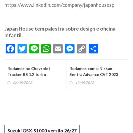
https://www.linkedin.com/company/japanhousesp
Japan House tem palestra sobre design e oficina
infantil.
Facebook
Twitter
Line
WhatsApp
Email
Messenger
Copy
Share
Link
Rodamos no Chevrolet
Rodamos com o Nissan
Tracker RS 1.2 turbo
Sentra Advance CVT 2023
06/06/2023
12/06/2023
Suzuki GSX-S1000 versão 26/27