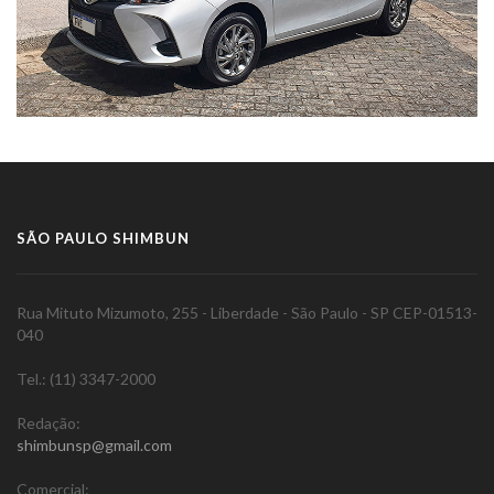
SÃO PAULO SHIMBUN
Rua Mituto Mizumoto, 255 - Liberdade - São Paulo - SP CEP-01513-
040
Tel.: (11) 3347-2000
Redação:
shimbunsp@gmail.com
Comercial: