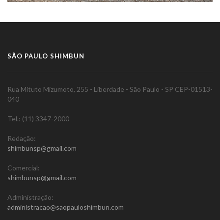
SÃO PAULO SHIMBUN
Rua Mituto Mizumoto, 255 - Liberdade - São Paulo - SP CEP-01513-
040
Tel.: (11) 3347-2000
Redação:
shimbunsp@gmail.com
Comercial:
shimbunsp@gmail.com
Administração:
administracao@saopauloshimbun.com