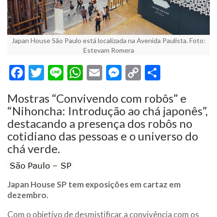
Japan House São Paulo está localizada na Avenida Paulista. Foto:
Estevam Romera
Facebook
Twitter
Line
WhatsApp
Email
Messenger
Copy
Share
Link
Mostras “Convivendo com robôs” e
“Nihoncha: Introdução ao chá japonês”,
destacando a presença dos robôs no
cotidiano das pessoas e o universo do
chá verde.
Japan House SP tem exposições em cartaz em
dezembro.
Com o objetivo de desmistificar a convivência com os