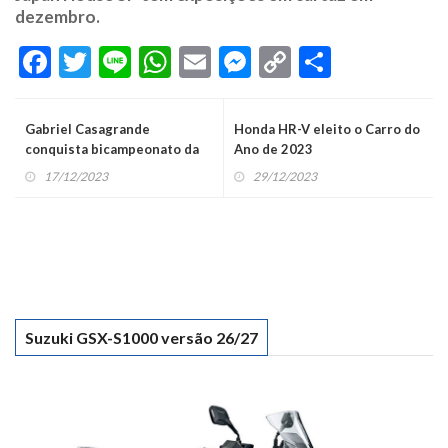
dezembro.
Facebook
Twitter
Line
WhatsApp
Email
Messenger
Copy
Share
Link
Gabriel Casagrande
Honda HR-V eleito o Carro do
conquista bicampeonato da
Ano de 2023
Stock Car
17/12/2023
29/12/2023
Suzuki GSX-S1000 versão 26/27