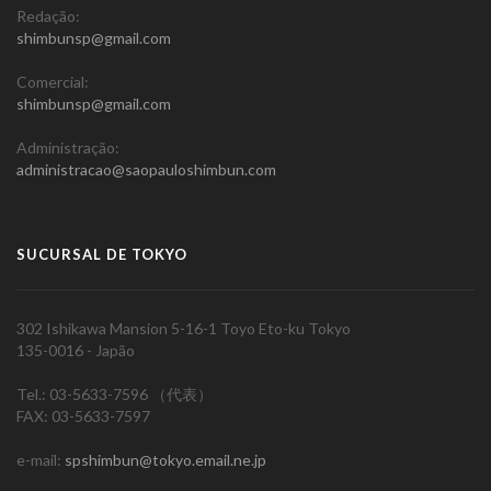
Redação:
shimbunsp@gmail.com
Comercial:
shimbunsp@gmail.com
Administração:
administracao@saopauloshimbun.com
SUCURSAL DE TOKYO
302 Ishikawa Mansion 5-16-1 Toyo Eto-ku Tokyo
135-0016 - Japão
Tel.: 03-5633-7596 （代表）
FAX: 03-5633-7597
e-mail:
spshimbun@tokyo.email.ne.jp