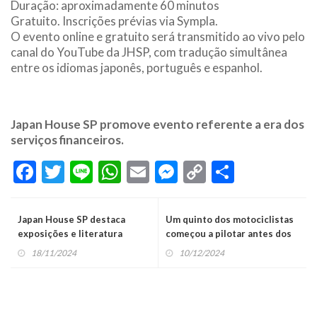
Duração: aproximadamente 60 minutos
Gratuito. Inscrições prévias via Sympla.
O evento online e gratuito será transmitido ao vivo pelo
canal do YouTube da JHSP, com tradução simultânea
entre os idiomas japonês, português e espanhol.
Japan House SP promove evento referente a era dos
serviços financeiros.
Facebook
Twitter
Line
WhatsApp
Email
Messenger
Copy
Share
Link
Japan House SP destaca
Um quinto dos motociclistas
exposições e literatura
começou a pilotar antes dos
japonêsa em novembro
18
18/11/2024
10/12/2024