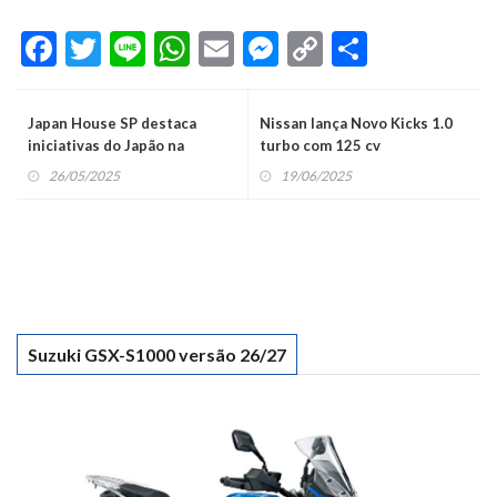
Facebook
Twitter
Line
WhatsApp
Email
Messenger
Copy
Share
Link
Japan House SP destaca
Nissan lança Novo Kicks 1.0
iniciativas do Japão na
turbo com 125 cv
Exposição Mundial 2025
26/05/2025
19/06/2025
Suzuki GSX-S1000 versão 26/27