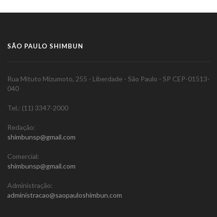
SÃO PAULO SHIMBUN
Rua Mituto Mizumoto, 255 - Liberdade - São Paulo - SP CEP-01513-
040
Tel.: (11) 3347-2000
Redação:
shimbunsp@gmail.com
Comercial:
shimbunsp@gmail.com
Administração:
administracao@saopauloshimbun.com