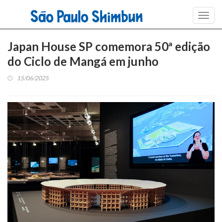
Toggl
navig
Japan House SP comemora 50ª edição
do Ciclo de Mangá em junho
15/06/2025