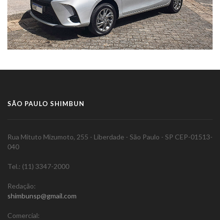
SÃO PAULO SHIMBUN
Rua Mituto Mizumoto, 255 - Liberdade - São Paulo - SP CEP-01513-
040
Tel.: (11) 3347-2000
Redação:
shimbunsp@gmail.com
Comercial: