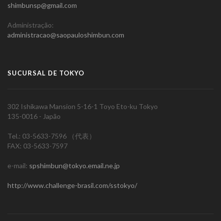
shimbunsp@gmail.com
Administração:
administracao@saopauloshimbun.com
SUCURSAL DE TOKYO
302 Ishikawa Mansion 5-16-1 Toyo Eto-ku Tokyo
135-0016 - Japão
Tel.: 03-5633-7596 （代表）
FAX: 03-5633-7597
e-mail:
spshimbun@tokyo.email.ne.jp
http://www.challenge-brasil.com/sstokyo/