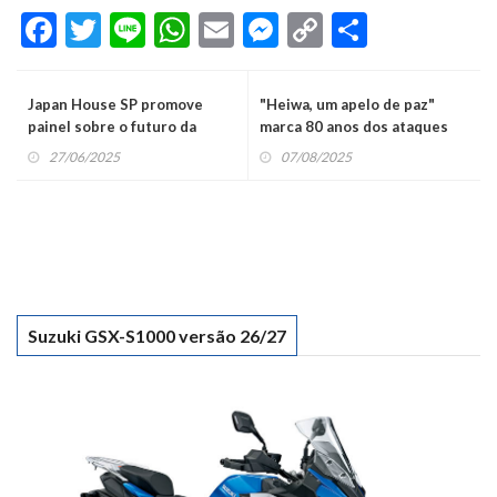
Facebook
Twitter
Line
WhatsApp
Email
Messenger
Copy
Share
Link
Japan House SP promove
"Heiwa, um apelo de paz"
painel sobre o futuro da
marca 80 anos dos ataques
saúde na integração de dados
nucleares ao Japão
27/06/2025
07/08/2025
Suzuki GSX-S1000 versão 26/27