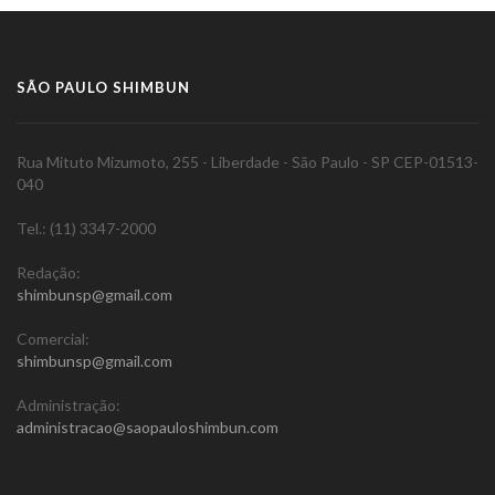
SÃO PAULO SHIMBUN
Rua Mituto Mizumoto, 255 - Liberdade - São Paulo - SP CEP-01513-
040
Tel.: (11) 3347-2000
Redação:
shimbunsp@gmail.com
Comercial:
shimbunsp@gmail.com
Administração:
administracao@saopauloshimbun.com