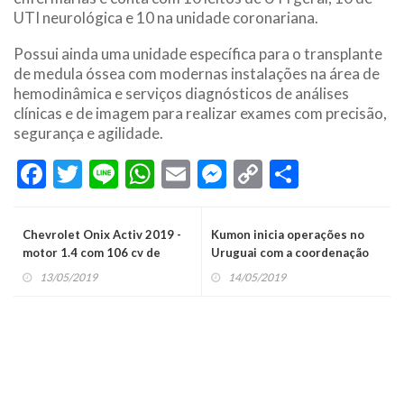
UTI neurológica e 10 na unidade coronariana.
Possui ainda uma unidade específica para o transplante
de medula óssea com modernas instalações na área de
hemodinâmica e serviços diagnósticos de análises
clínicas e de imagem para realizar exames com precisão,
segurança e agilidade.
Facebook
Twitter
Line
WhatsApp
Email
Messenger
Copy
Share
Link
Chevrolet Onix Activ 2019 -
Kumon inicia operações no
motor 1.4 com 106 cv de
Uruguai com a coordenação
potência e câmbio
de executivos do Brasil
13/05/2019
14/05/2019
automático