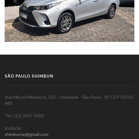
SÃO PAULO SHIMBUN
Rua Mituto Mizumoto, 255 - Liberdade - São Paulo - SP CEP-01513-
040
Tel.: (11) 3347-2000
Redação:
shimbunsp@gmail.com