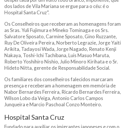
dos lados de Vila Mariana se ergue para o céu: é o
Hospital Santa Cruz”.
Os Conselheiros que receberam as homenagens foram
as Sras. Yuli Fujimura e Mineko Tominaga e os Srs.
Salvatore Sposato, Carmine Sposato, Gino Ruzzante,
Ruy De Oliveira Pereira, Norberto Legrazie, Jorge Yaiti
Arikita, Tadayosi Wada, Jorge Nagado, Renato Kenji
Nakaya, Toshi-Ichi Tachibana, Luis Masuo Maruta,
Roberto Yoshihiro Nishio, Julio Minoro Kirihata e o Sr.
Hideto Nitta, gerente de Responsabilidade Social.
Os familiares dos conselheiros falecidos marcaram
presença e receberam a homenagem em memória de
Nabor Bernardes Ferreira, Ricardo Bernardes Ferreira,
Wilson Lobo da Veiga, Antonio Carlos Campos
Junqueira e Marcio Paschoal Conzo Monteiro.
Hospital Santa Cruz
Fundado para auxiliar os imigrantes japoneses e com o