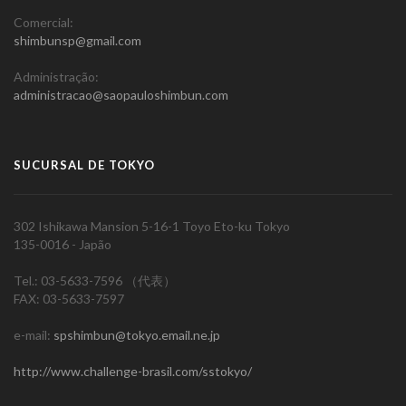
Comercial:
shimbunsp@gmail.com
Administração:
administracao@saopauloshimbun.com
SUCURSAL DE TOKYO
302 Ishikawa Mansion 5-16-1 Toyo Eto-ku Tokyo
135-0016 - Japão
Tel.: 03-5633-7596 （代表）
FAX: 03-5633-7597
e-mail:
spshimbun@tokyo.email.ne.jp
http://www.challenge-brasil.com/sstokyo/