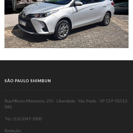
SÃO PAULO SHIMBUN
Rua Mituto Mizumoto, 255 - Liberdade - São Paulo - SP CEP-01513-
040
Tel.: (11) 3347-2000
Redação: