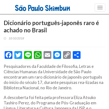
Toggl
navig
Dicionário português-japonês raro é
achado no Brasil
10/10/2018
Facebook
Twitter
Line
WhatsApp
Email
Messenger
Copy
Share
Link
Pesquisadores da Faculdade de Filosofia, Letras e
Ciências Humanas da Universidade de São Paulo
encontraram um raro dicionário de japonês-português
do início do século 17, durante pesquisas rea-lizadas na
Biblioteca Nacional, no Rio de Janeiro.
A descoberta foi feita pela professora Eliza Atsuko
Tashiro Perez, do Programa de Pós-Graduação em
Língua, Literatura e Cultura Japonesa da USP, e o