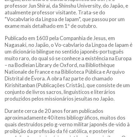
professor Jun Shirai, da Shinshu University, do Japão, e
atualmente professor visitante. Trata-se do
“Vocabvlario da Lingoa de Iapam”, que passou por um
exame mais detalhado em 1º de outubro.
Publicado em 1603 pela Companhia de Jesus, em
Nagasaki, no Japão, o Vo-cabvlario da Lingoa de Iapam é
um dicionário bilíngue no sentido japonês-português
muito raro, do qual só se conhece a existência na Europa
– na Bodleian Library de Oxford, na Bibliothèque
Nationale de France e na Biblioteca Pública e Arquivo
Distrital de Évora. A obra faz parte do chamado
Kirishitanban (Publicações Cristãs), que consiste de um
conjunto de livros sacros, linguísticos e literários
produzidos pelos missionários jesuítas no Japão.
Durante cerca de 20 anos foram publicados
aproximadamente 40 itens bibliográficos, muitos dos
quais destruídos pelo g-verno militar japonês de-vido à
proibição da profissão da fé católica, e posterior