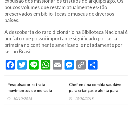
expulsão dos missionários cristãos do arquipélago. Os
poucos volumes que restam atualmente es-tão
preservados em biblio-tecas e museus de diversos
países.
A descoberta do raro dicionário na Biblioteca Nacional é
um fato que possui importante significado por ser a
primeira no continente americano, e notadamente por
ser no Brasil.
Facebook
Twitter
Line
WhatsApp
Email
Messenger
Copy
Share
Link
Pesquisador retrata
Chef ensina comida saudável
movimentos de moradia
para crianças e alerta para
incentivo dos pais
10/10/2018
10/10/2018