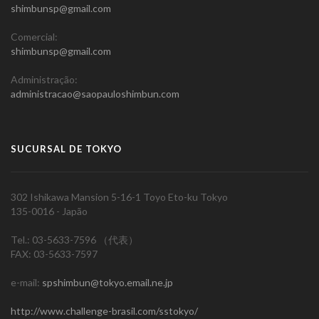
shimbunsp@gmail.com
Comercial:
shimbunsp@gmail.com
Administração:
administracao@saopauloshimbun.com
SUCURSAL DE TOKYO
302 Ishikawa Mansion 5-16-1 Toyo Eto-ku Tokyo
135-0016 - Japão
Tel.: 03-5633-7596 （代表）
FAX: 03-5633-7597
e-mail:
spshimbun@tokyo.email.ne.jp
http://www.challenge-brasil.com/sstokyo/