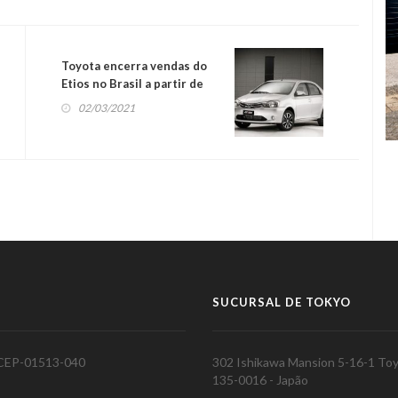
Toyota encerra vendas do
Etios no Brasil a partir de
abril 2021
02/03/2021
SUCURSAL DE TOKYO
P CEP-01513-040
302 Ishikawa Mansion 5-16-1 To
135-0016 - Japão