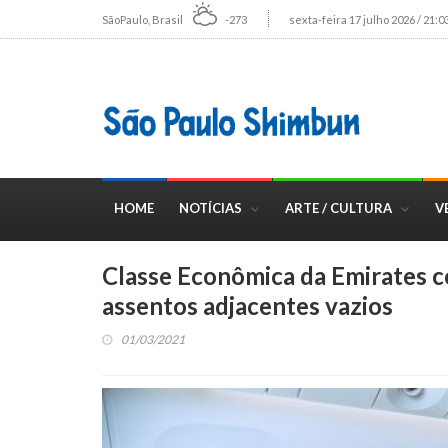
SãoPaulo, Brasil
-273
sexta-feira 17 julho 2026 / 21:0
HOME
NOTÍCIAS
ARTE / CULTURA
V
Classe Econômica da Emirates 
assentos adjacentes vazios
01/03/2021