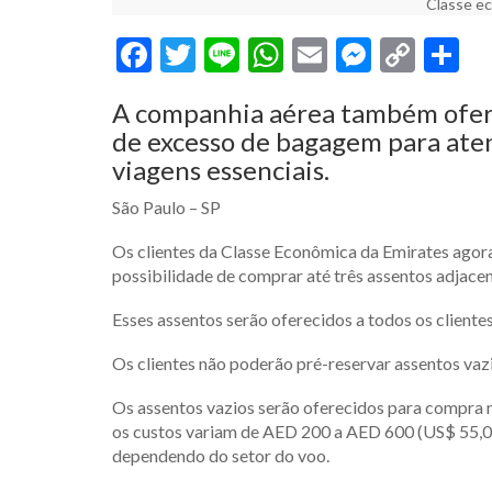
Classe ec
Facebook
Twitter
Line
WhatsApp
Email
Messen
Cop
S
Link
A companhia aérea também ofere
de excesso de bagagem para ate
viagens essenciais.
São Paulo – SP
Os clientes da Classe Econômica da Emirates agor
possibilidade de comprar até três assentos adjacen
Esses assentos serão oferecidos a todos os client
Os clientes não poderão pré-reservar assentos vazio
Os assentos vazios serão oferecidos para compra 
os custos variam de AED 200 a AED 600 (US$ 55,00 
dependendo do setor do voo.