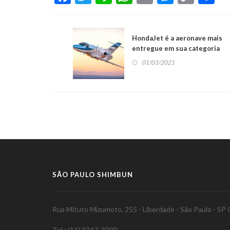
Link
HondaJet é a aeronave mais
entregue em sua categoria
pelo quarto ano
01/03/2021
consecutivo
SÃO PAULO SHIMBUN
Rua Mituto Mizumoto, 255 - Liberdade - São Paulo - S
Tel.: (11) 3347-2000