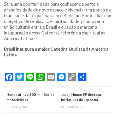
Será uma oportunidade para conhecer de perto a
grandiosidade do novo espaço e vivenciar um pouco da
tradição e da fé que marcam o Budismo Primordial, com
o objetivo de celebrar a espiritualidade, promover a
união cultural entre o Brasil e o Japão e marcar a
inauguração dessa Catedral, referência espiritual na
América Latina
.
Brasil inaugura a maior Catedral Budista da América
Latina.
Facebook
Twitter
Line
WhatsApp
Email
Messenger
Copy
Share
Link
Honda atinge 500 milhões de
Japan House SP destaca
motocicletas
iniciativas do Japão na
Exposição Mundial 2025
23/05/2025
26/05/2025